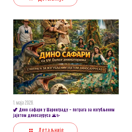
1. маја 2026.
🦖 Дино сафари у Шаренграду – потрага за изгубљеним
јајетом диносауруса 🌋✨
Детаљније