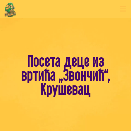
Посета деце из
вртића „Звончић“,
Крушевац