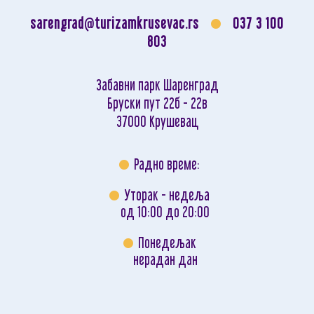
sarengrad@turizamkrusevac.rs
037 3 100
803
Забавни парк Шаренград
Бруски пут 22б - 22в
37000 Крушевац
Радно време:
Уторак - недеља
од 10:00 до 20:00
Понедељак
нерадан дан