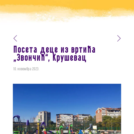
Посета деце из вртића
„Звончић“, Крушевац
10. новембра 2023.