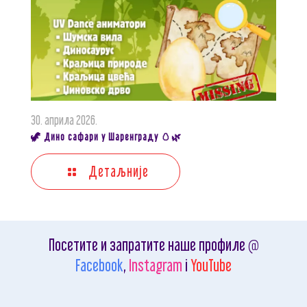
30. априла 2026.
🦖 Дино сафари у Шаренграду 🥚🌿
Детаљније
Посетите и запратите наше профиле @
Facebook
,
Instagram
i
YouTube