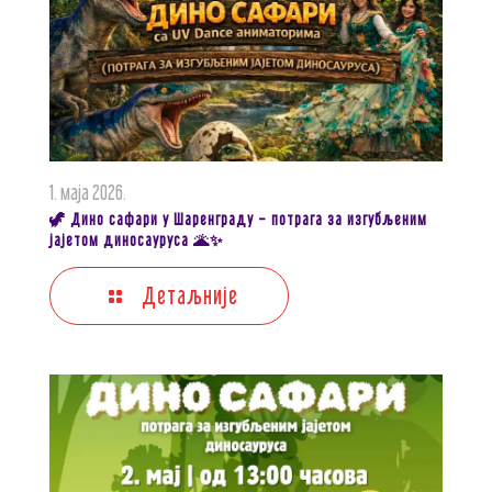
1. маја 2026.
🦖 Дино сафари у Шаренграду – потрага за изгубљеним
јајетом диносауруса 🌋✨
Детаљније