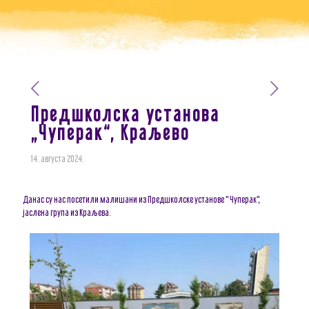
Предшколскa установa
„Чуперак“, Краљевo
14. августа 2024.
Данас су нас посетили малишани из Предшколске установе " Чуперак",
јаслена група из Краљева.