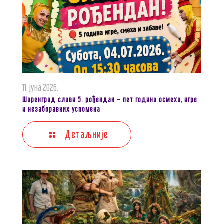
11. јуна 2026.
Шаренград слави 5. рођендан – пет година осмеха, игре
и незаборавних успомена
Детаљније