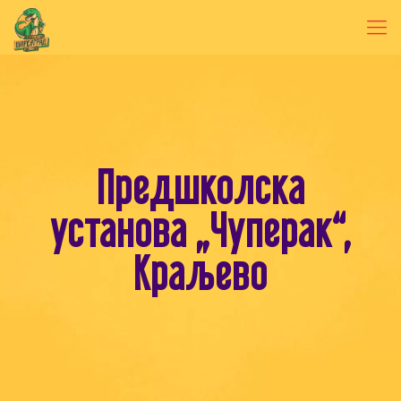
Предшколскa
установa „Чуперак“,
Краљевo