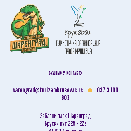
БУДИМО У КОНТАКТУ
sarengrad@turizamkrusevac.rs
037 3 100
803
Забавни парк Шаренград
Бруски пут 22б - 22в