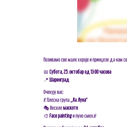
Позивамо све мале хероје и принцезе да нам 
📅
Субота, 25. октобар од 13:00 часова
📍
Шаренград
Очекују вас:
💃 Плесна група
„Ла Луна“
🎭 Веселе
маскоте
🎨
Face painting
и пуно смеха!