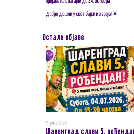
Пријаве на благајни до
24. октобра
.
Добро дошли у свет бајки и хероја! 🌟
Остале објаве
11. јуна 2026.
Шаренград слави 5. рођенда