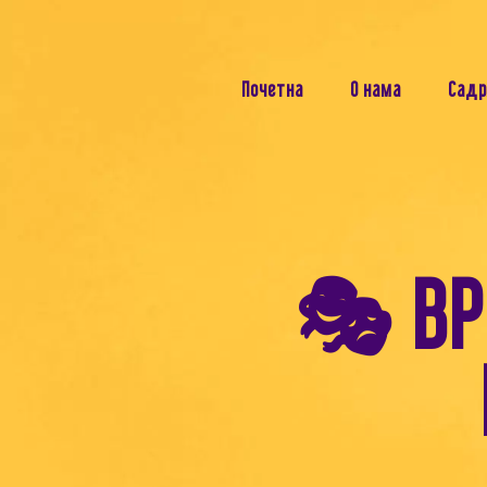
Почетна
О нама
Садр
🎭 ВР