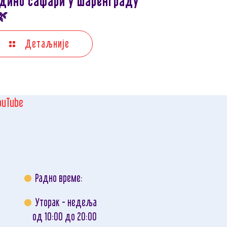
Дино сафари у Шаренграду
🌿
Детаљније
ouTube
Радно време:
Уторак - недеља
од 10:00 до 20:00