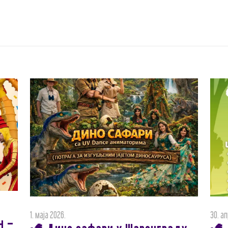
1. маја 2026.
30. а
н –