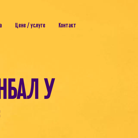
а
Цене / услуге
Контакт
НБАЛ У
