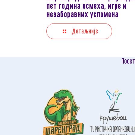
пет година осмеха, игре и
незаборавних успомена
Детаљније
Посет