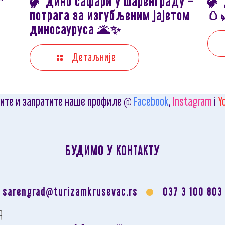
🦖 Дино сафари у Шаренграду –
🦖 
потрага за изгубљеним јајетом
🥚
диносауруса 🌋✨
Детаљније
ите и запратите наше профиле @
Facebook
,
Instagram
i
Y
БУДИМО У КОНТАКТУ
sarengrad@turizamkrusevac.rs
037 3 100 803